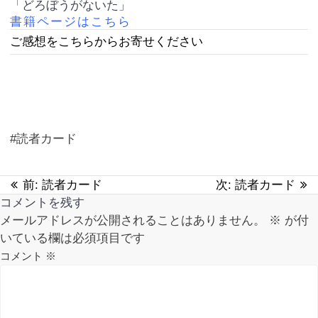
「どろぼうがないた」
書籍ページはこちら
ご感想をこちらか
らお寄せください
#読者カード
前:
過
読者カード
次:
次
読者カード
投
コメントを残す
去
の
稿
メールアドレスが公開されることはありません。
の
投
※
が付
いている欄は必須項目です
投
稿:
ナ
稿:
コメント
※
ビ
ゲ