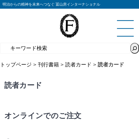
コ
明治からの精神を未来へつなぐ 冨山房インターナショナル
ン
テ
ン
ツ
へ
ス
キ
トップページ
>
刊行書籍
>
読者カード
>
読者カード
ッ
プ
読者カード
オンラインでのご注文