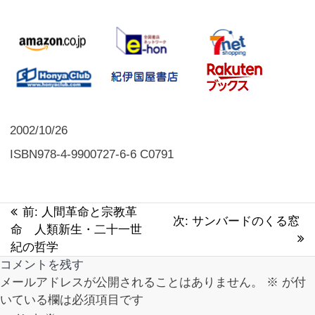
2002/10/26
ISBN978-4-9900727-6-6 C0791
前:
過
人間革命と宗教革
投
次:
次
サンバードのくる窓
命 人類新生・二十一世
去
の
稿
紀の哲学
の
投
コメントを残す
投
稿:
ナ
メールアドレスが公開されることはありません。
稿:
※
が付
いている欄は必須項目です
ビ