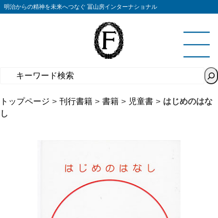
コ
明治からの精神を未来へつなぐ 冨山房インターナショナル
ン
テ
ン
ツ
へ
ス
キ
トップページ
>
刊行書籍
>
書籍
>
児童書
>
はじめのはな
ッ
し
プ