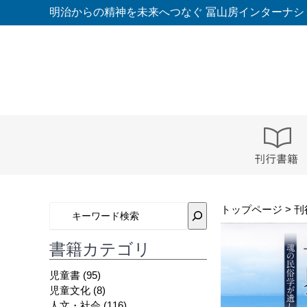
コ
明治からの精神を未来へつなぐ 冨山房インターナシ
ン
テ
ン
ツ
へ
ス
キ
ッ
プ
トップページ
>
刊
書籍カテゴリ
児童書
(95)
児童文化
(8)
人文・社会
(116)