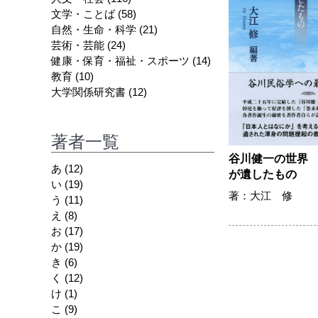
文学・ことば
(58)
自然・生命・科学
(21)
芸術・芸能
(24)
健康・保育・福祉・スポーツ
(14)
教育
(10)
大学関係研究書
(12)
著者一覧
谷川健一の世界
あ
(12)
が遺したもの
い
(19)
著：大江 修
う
(11)
え
(8)
お
(17)
か
(19)
き
(6)
く
(12)
け
(1)
こ
(9)