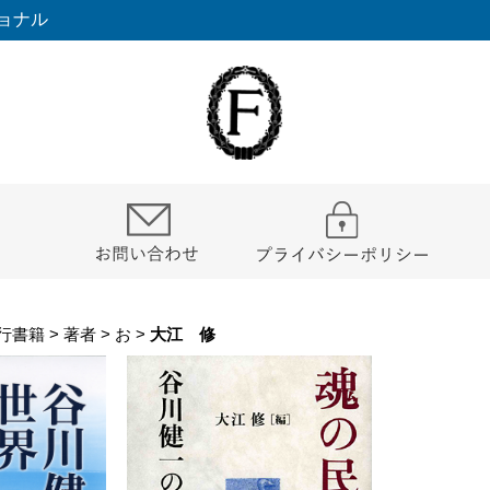
ョナル
行書籍
>
著者
>
お
>
大江 修