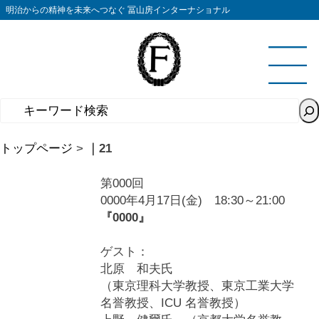
コ
明治からの精神を未来へつなぐ 冨山房インターナショナル
ン
テ
ン
ツ
へ
ス
キ
トップページ
>
｜21
ッ
プ
第000回
0000年4月17日(金) 18:30～21:00
『0000』
ゲスト：
北原 和夫氏
（東京理科大学教授、東京工業大学
名誉教授、ICU 名誉教授）