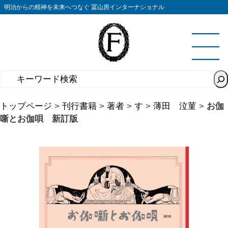
コ
明治からの精神を未来へつなぐ 冨山房インターナショナル
ン
テ
ン
ツ
へ
ス
キ
トップページ
>
刊行書籍
>
著者
>
す
>
薄田 泣菫
>
お伽
ッ
噺とお伽唄 新訂版
プ