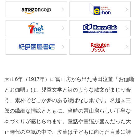
大正6年（1917年）に冨山房から出た薄田泣菫『お伽噺
とお伽唄』は、児童文学と詩のような散文がまじり合
う、素朴でどこか夢のある絵ばなし集です。名越国三
郎の繊細な挿絵とともに、当時の冨山房らしい丁寧な
本づくりが感じられます。童話や童謡が盛んだった大
正時代の空気の中で、泣菫は子どもに向けた言葉に詩