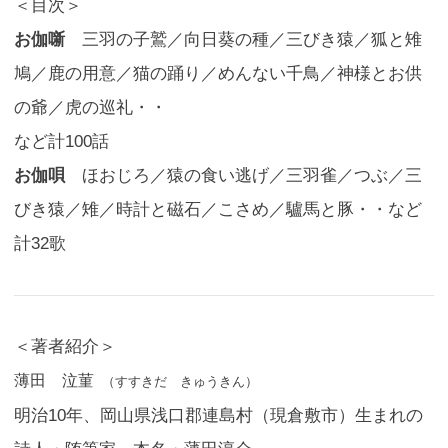
＜目次＞
お伽噺
三羽の子鷲／向日葵の種／三びき猿／狐と雉
鳩／鹿の用意／猫の踊り／めんない千鳥／神様とお供
の爺／虎の巡礼・・
など計100話
お伽唄
ほおじろ／猿の食い逃げ／三羽雀／つぶ／三
びき猿／雉／時計と磁石／こさめ／驢馬と豚・・など
計32歌
＜著者紹介＞
薄田 泣菫
（
すすきだ きゅうきん
）
明治10年、岡山県浅口郡連島村（現倉敷市）生まれの