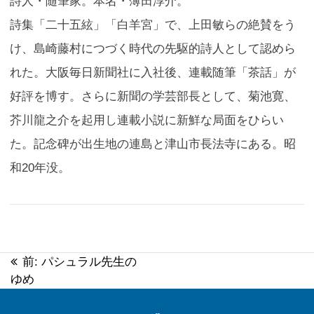
詩人・随筆家。本名・薄田淳介。
詩集「二十五絃」「白羊宮」で、上田敏らの絶賛をう
け、島崎藤村につづく時代の先駆的詩人として認めら
れた。大阪毎日新聞社に入社後、連載随筆「茶話」が
好評を博す。さらに新聞の学芸部長として、菊池寛、
芥川龍之介を起用し連載小説に新鮮な局面をひらい
た。記念碑が出生地の連島と津山市長法寺にある。昭
和20年没。
前:
過
パシュラル先生の
投
ゆめ
去
稿
の