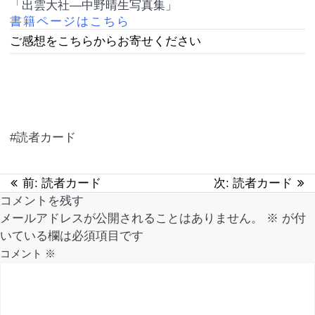
「出雲大社―中野晴生写真集」
書籍ページはこちら
ご感想をこちらか
らお寄せください
#読者カード
前:
過
読者カード
次:
次
読者カード
投
コメントを残す
去
の
稿
メールアドレスが公開されることはありません。
の
投
※
が付
いている欄は必須項目です
投
稿:
ナ
稿:
コメント
※
ビ
ゲ