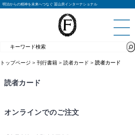
コ
明治からの精神を未来へつなぐ 冨山房インターナショナル
ン
テ
ン
ツ
へ
ス
キ
トップページ
>
刊行書籍
>
読者カード
>
読者カード
ッ
プ
読者カード
オンラインでのご注文