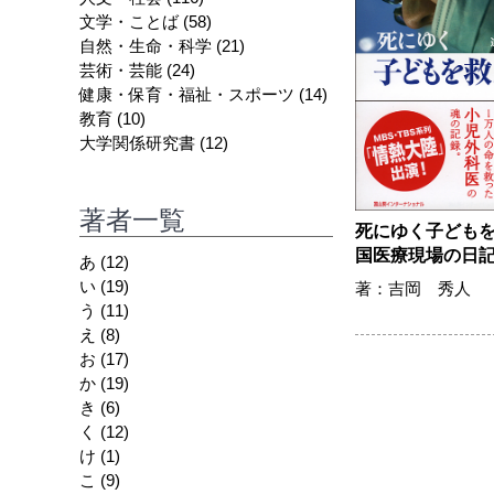
文学・ことば
(58)
自然・生命・科学
(21)
芸術・芸能
(24)
健康・保育・福祉・スポーツ
(14)
教育
(10)
大学関係研究書
(12)
著者一覧
死にゆく子ども
国医療現場の日
あ
(12)
い
(19)
著：吉岡 秀人
う
(11)
え
(8)
お
(17)
か
(19)
き
(6)
く
(12)
け
(1)
こ
(9)