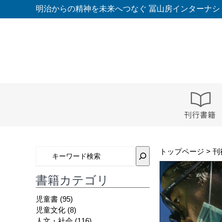
コ
明治からの精神を未来へつなぐ 冨山房インターナシ
ン
テ
ン
ツ
へ
ス
キ
ッ
プ
トップページ
>
刊
書籍カテゴリ
児童書
(95)
児童文化
(8)
人文・社会
(116)