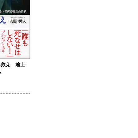
を救え 途上
記