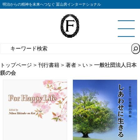
コ
明治からの精神を未来へつなぐ 冨山房インターナショナル
ン
テ
ン
ツ
へ
ス
キ
トップページ
>
刊行書籍
>
著者
>
い
>
一般社団法人日本
ッ
躾の会
プ