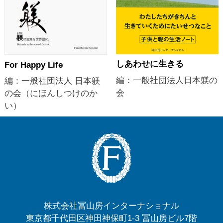
しあわせに生きる
For Happy Life
編：一般社団法人日本躾の
編：一般社団法人 日本躾
会
の会（にほんしつけのか
い）
株式会社冨山房インターナショナル
東京都千代田区神田神保町1-3 冨山房ビル7階