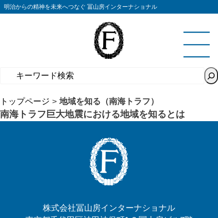
コ
明治からの精神を未来へつなぐ 冨山房インターナショナル
ン
テ
ン
ツ
へ
ス
キ
トップページ
>
地域を知る（南海トラフ）
ッ
南海トラフ巨大地震における地域を知るとは
プ
株式会社冨山房インターナショナル