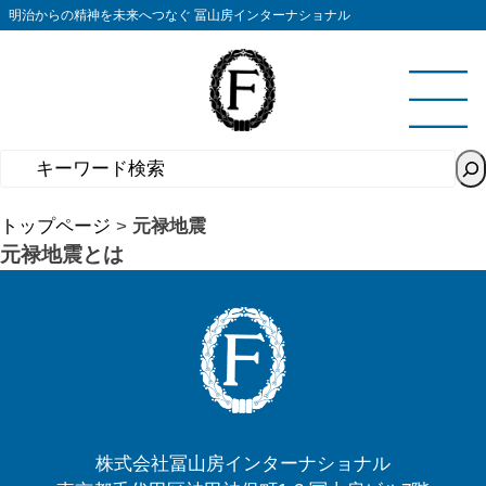
コ
明治からの精神を未来へつなぐ 冨山房インターナショナル
ン
テ
ン
ツ
へ
ス
キ
トップページ
>
元禄地震
ッ
元禄地震とは
プ
株式会社冨山房インターナショナル