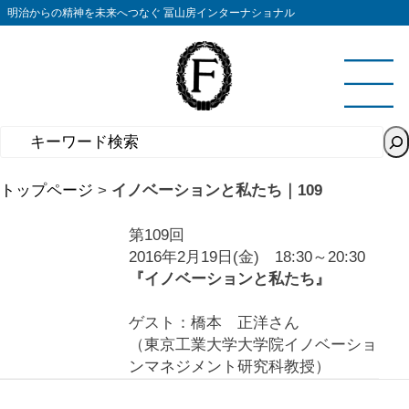
コ
明治からの精神を未来へつなぐ 冨山房インターナショナル
ン
テ
ン
ツ
へ
ス
キ
トップページ
>
イノベーションと私たち｜109
ッ
プ
第109回
2016年2月19日(金) 18:30～20:30
『イノベーションと私たち』
ゲスト：橋本 正洋さん
（東京工業大学大学院イノベーショ
ンマネジメント研究科教授）