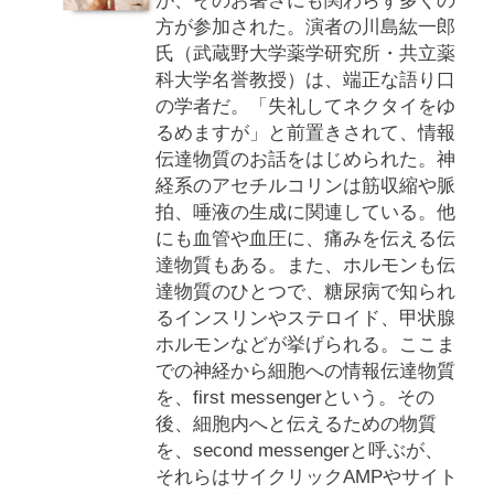
が、そのお暑さにも関わらず多くの
方が参加された。演者の川島紘一郎
氏（武蔵野大学薬学研究所・共立薬
科大学名誉教授）は、端正な語り口
の学者だ。「失礼してネクタイをゆ
るめますが」と前置きされて、情報
伝達物質のお話をはじめられた。神
経系のアセチルコリンは筋収縮や脈
拍、唾液の生成に関連している。他
にも血管や血圧に、痛みを伝える伝
達物質もある。また、ホルモンも伝
達物質のひとつで、糖尿病で知られ
るインスリンやステロイド、甲状腺
ホルモンなどが挙げられる。ここま
での神経から細胞への情報伝達物質
を、first messengerという。その
後、細胞内へと伝えるための物質
を、second messengerと呼ぶが、
それらはサイクリックAMPやサイト