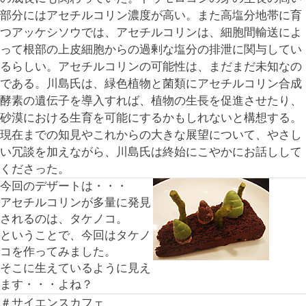
部分にはアセチルコリン濃度が高い。また高塩分地帯に育
つアッケシソウでは、アセチルコリンは、細胞間輸送によ
って根部の上皮細胞からの過剰な塩分の排泄に関与してい
るらしい。アセチルコリンの可能性は、まだまだ未知なの
である。川島氏は、緑色植物と菌類にアセチルコリン合成
酵素の遺伝子を導入すれば、植物の生長を促進させたり、
砂漠における生育を可能にするかもしれないと構想する。
現在までの知見やこれからの大きな展望について、やさし
い冗談を加えながら、川島氏は終始にこやかにお話しして
くださった。
今回のデザートは・・・
アセチルコリンが多量に発見
されるのは、タケノコ。
ということで、今回はタケノ
コを作ってみました。
そこに生えているように見え
ます・・・よね？
＃サイエンスカフェ