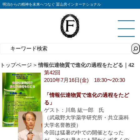
コ
明治からの精神を未来へつなぐ 冨山房インターナショナル
ン
テ
ン
ツ
へ
ス
キ
トップページ
>
情報伝達物質で進化の過程をたどる｜42
ッ
第42回
プ
2010年7月16日(金) 18:30〜20:30
「情報伝達物質で進化の過程をたど
る」
ゲスト：川島 紘一郎 氏
（武蔵野大学薬学研究所・共立薬科
大学名誉教授）
今回は猛暑の中での開催となった