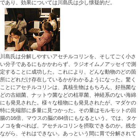
であり、効果については川島氏は少し懐疑的だ。
川島氏は分解しやすいアセチルコリンを、そしてごく小さ
い分子であるにもかかわらず、ラジオイムノアッセイで測
定することに成功した。これにより、どんな動物のどの箇
所にどれだけ存在しているかがわかるようになった。驚く
ことにアセチルコリンは、真核生物はもちろん、好熱菌な
どの古細菌、ナットウ菌などの枯草菌、神経系のない海綿
にも発見された。様々な植物にも発見されたが、マダケの
特に先端部に多量に見つかった。その量はモルモットの回
腸の16倍、マウスの脳の84倍にもなるという。では、タケ
ノコを食べれば、アセチルコリンを摂取できるのか。残念
ながら、それはできない。あっという間に胃で分解されて